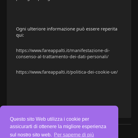
Ogni ulteriore informazione può essere reperita
qui:
https://www.fareappalti.it/manifestazione-di-
consenso-al-trattamento-dei-dati-personali/
https://www.fareappalti.it/politica-dei-cookie-ue/
Questo sito Web utilizza i cookie per
assicurarti di ottenere la migliore esperienza
© 2026 Social FareAppalti
sul nostro sito web.
Per saperne di più