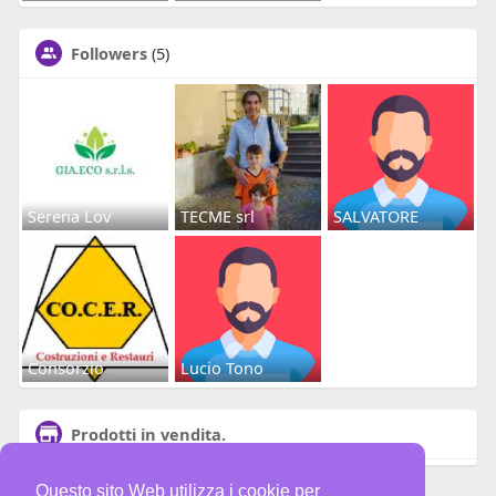
Followers
(5)
Serena Lov
TECME srl
SALVATORE
Consorzio
Lucio Tono
Prodotti in vendita.
Questo sito Web utilizza i cookie per