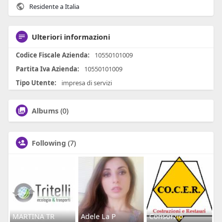
Residente a Italia
Ulteriori informazioni
Codice Fiscale Azienda:
10550101009
Partita Iva Azienda:
10550101009
Tipo Utente:
impresa di servizi
Albums
(0)
Following
(7)
MARTINA TR
Adele La P
Consorzio