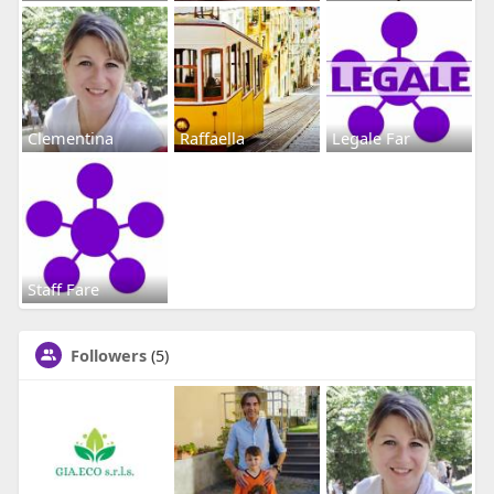
Clementina
Raffaella
Legale Far
Staff Fare
Followers
(5)