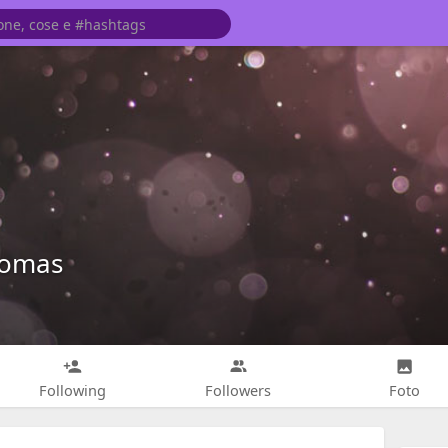
homas
Following
Followers
Foto