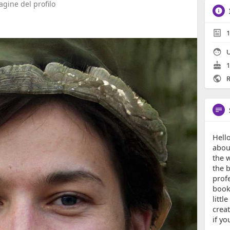
gine del profilo
1
1
R
Hell
abou
the w
the b
prof
books
littl
creat
if yo