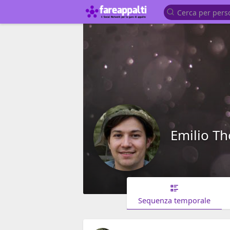
Emilio T
Sequenza temporale