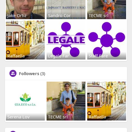
Jake Ortiz
Sandro Cor
TECME srl
Raffaella
Legale Far
Staff Fare
Followers
(3)
Serena Lov
TECME srl
Raffaella