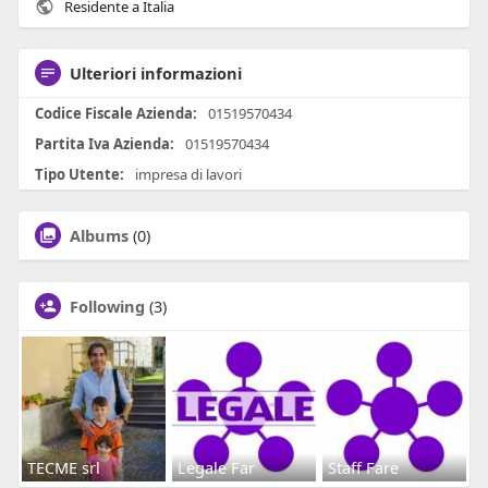
Residente a Italia
Ulteriori informazioni
Codice Fiscale Azienda:
01519570434
Partita Iva Azienda:
01519570434
Tipo Utente:
impresa di lavori
Albums
(0)
Following
(3)
TECME srl
Legale Far
Staff Fare