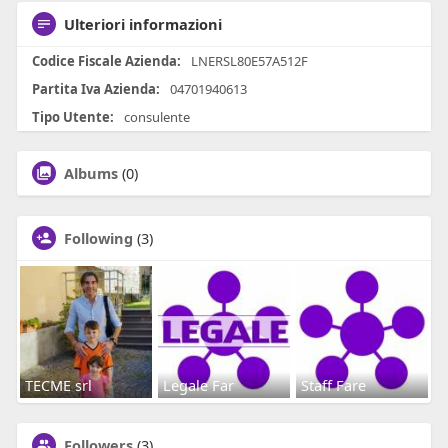
Ulteriori informazioni
Codice Fiscale Azienda:
LNERSL80E57A512F
Partita Iva Azienda:
04701940613
Tipo Utente:
consulente
Albums
(0)
Following
(3)
TECME srl
Legale Far
Staff Fare
Followers
(3)