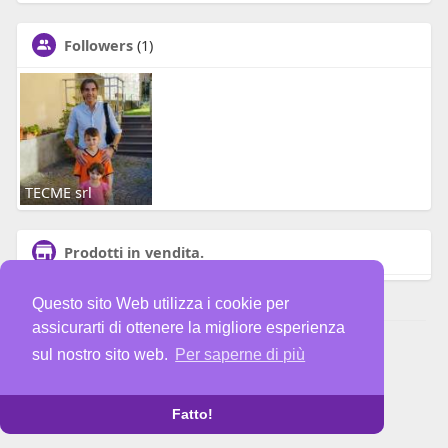
Followers
(1)
TECME srl
Prodotti in vendita.
Questo sito Web utilizza i cookie per
assicurarti di ottenere la migliore esperienza
© 2026 Social FareAppalti
sul nostro sito web.
Per saperne di più
Home
Su di noi
Contattaci
Privacy Policy
Condizioni d'uso
Blog
Più
Fatto!
Lingua