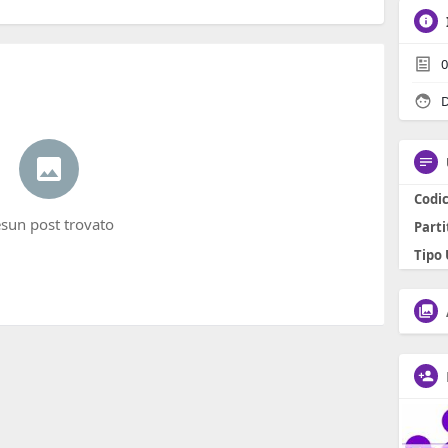
0
D
Codic
sun post trovato
Parti
Tipo