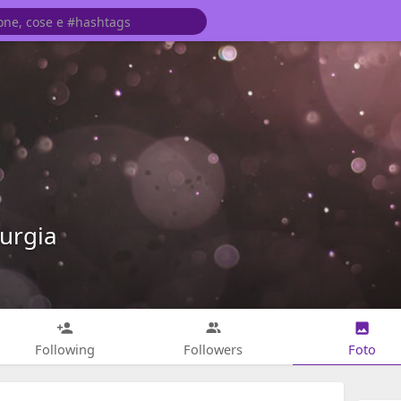
urgia
Following
Followers
Foto