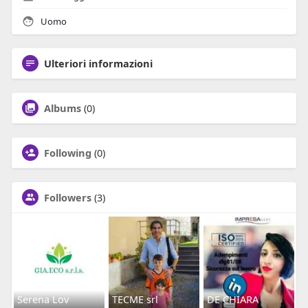
Uomo
Ulteriori informazioni
Albums
(0)
Following
(0)
Followers
(3)
Serena Lov
TECME srl
DE CHIARA