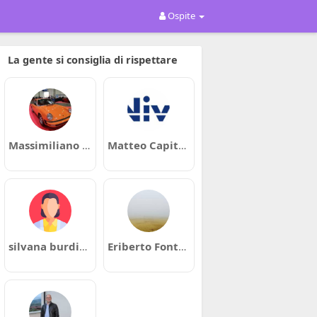
Ospite
La gente si consiglia di rispettare
Massimiliano Bruno
Matteo Capitani
silvana burdisso
Eriberto Fontana