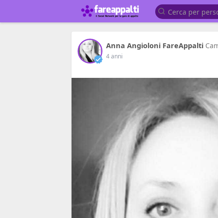
Anna Angioloni FareAppalti
Cam
4 anni