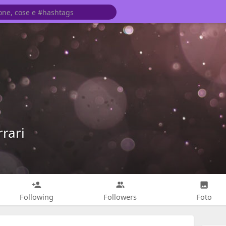
rrari
Following
Followers
Foto