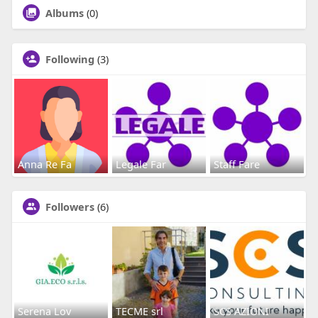
Albums
(0)
Following
(3)
Anna Re Fa
Legale Far
Staff Fare
Followers
(6)
Serena Lov
TECME srl
SCS AZIONI