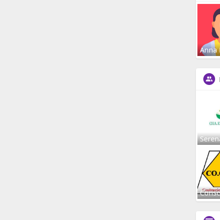
Anna 
Seren
Conso