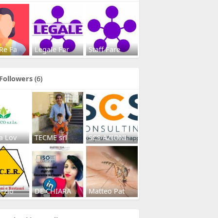
Re Fa
Legale Far
Staff Fare
Followers
(6)
a Lov
TECME srl
SCS AZIONI
rzio
DE CHIARA
Matteo Pat