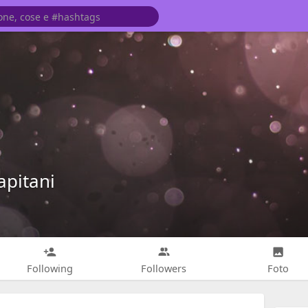
apitani
Following
Followers
Foto