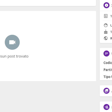
1
1
R
sun post trovato
Codic
Parti
Tipo