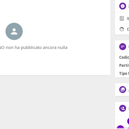
0
D
O non ha pubblicato ancora nulla
Codic
Parti
Tipo