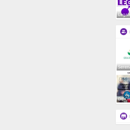
Legal
Seren
DE C