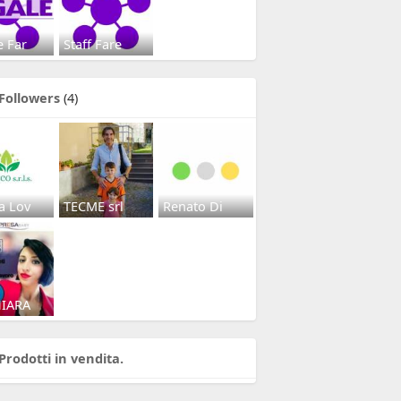
e Far
Staff Fare
Followers
(4)
a Lov
TECME srl
Renato Di
HIARA
Prodotti in vendita.