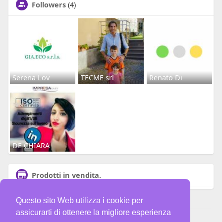
Followers
(4)
Serena Lov
TECME srl
Renato Di
DE CHIARA
Prodotti in vendita.
Questo sito Web utilizza i cookie per
assicurarti di ottenere la migliore esperienza
© 2026 Social FareAppalti