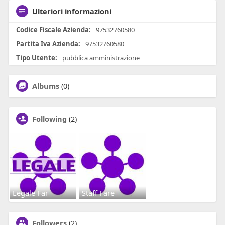
Ulteriori informazioni
Codice Fiscale Azienda:
97532760580
Partita Iva Azienda:
97532760580
Tipo Utente:
pubblica amministrazione
Albums
(0)
Following
(2)
Legale Far
Staff Fare
Followers
(2)