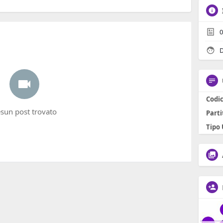
0
D
Codic
sun post trovato
Parti
Tipo