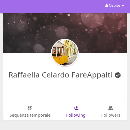
Ospite
Raffaella Celardo FareAppalti
Sequenza temporale
Following
Followers