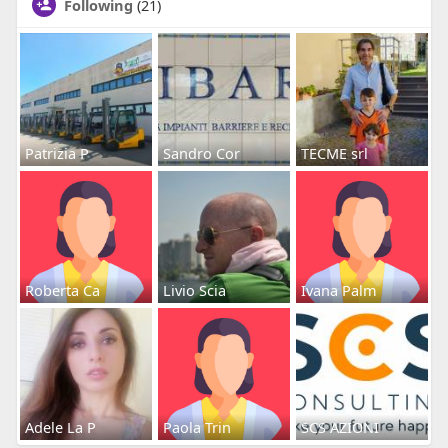
Following
(21)
Patrizia P
Sandro Cor
TECME srl
Roberta Ca
Livio Scia
Ivana Palm
Adele La P
Paola Trin
SCS AZIONI