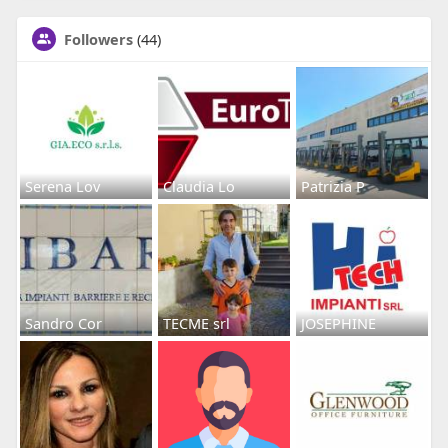
Followers
(44)
Serena Lov
Claudia Lo
Patrizia P
Sandro Cor
TECME srl
JOSEPHINE